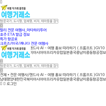
발리 전문 여행사_마타하리투어
호주 ETA 발급 정보
특가 항공료
크루즈/미국/캐나다 전문 여행사
전체
* 전문 여행사/랜드사
AI - 여행 홍보 따라하기 ( 프롬프트 )
GV10
남태평양
대한민국
북미
아시아
아프리카
유럽
일본
중국
중남미
중동
항공정보
로그인
전체
* 전문 여행사/랜드사
AI - 여행 홍보 따라하기 ( 프롬프트 )
GV10
남태평양
대한민국
북미
아시아
아프리카
유럽
일본
중국
중남미
중동
항공정보
로그인