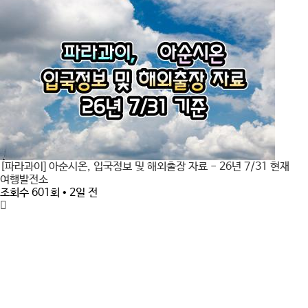
[파라과이] 아순시온, 입국정보 및 해외출장 자료 - 26년 7/31 현재
여행발전소
조회수 601회 • 2일 전