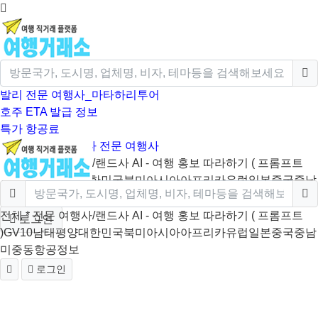
발리 전문 여행사_마타하리투어
호주 ETA 발급 정보
특가 항공료
크루즈/미국/캐나다 전문 여행사
전체
* 전문 여행사/랜드사
AI - 여행 홍보 따라하기 ( 프롬프트
)
GV10
남태평양
대한민국
북미
아시아
아프리카
유럽
일본
중국
중남
미
중동
항공정보
전체
* 전문 여행사/랜드사
AI - 여행 홍보 따라하기 ( 프롬프트
로그인
)
GV10
남태평양
대한민국
북미
아시아
아프리카
유럽
일본
중국
중남
미
중동
항공정보
로그인