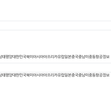
남태평양
대한민국
북미
아시아
아프리카
유럽
일본
중국
중남미
중동
항공정보
남태평양
대한민국
북미
아시아
아프리카
유럽
일본
중국
중남미
중동
항공정보