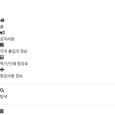
홈
공지사항
각국 출입국 정보
특가/단체 항공료
항공사별 정보
탐색