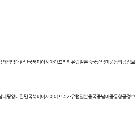
남태평양
대한민국
북미
아시아
아프리카
유럽
일본
중국
중남미
중동
항공정보
남태평양
대한민국
북미
아시아
아프리카
유럽
일본
중국
중남미
중동
항공정보