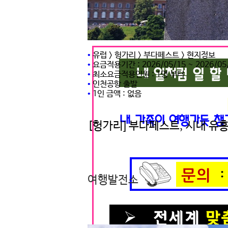
•
유럽 > 헝가리 > 부다페스트 > 현지정보
•
요금적용기간 : 2026/05/15 ~ 2026/05
•
최소요금적용인원 : 1명 부터
•
인천공항 출발
•
1인 금액 : 없음
[헝가리] 부다페스트, 시내 유흥 
조회수 732회 • 2026.05.15
여행발전소