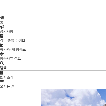
홈
공지사항
각국 출입국 정보
특가/단체 항공료
항공사별 정보
탐색
회사소개
오시는 길