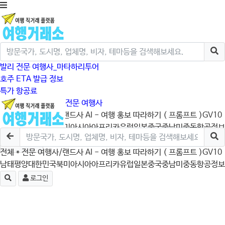
발리 전문 여행사_마타하리투어
호주 ETA 발급 정보
특가 항공료
크루즈/미국/캐나다 전문 여행사
전체
* 전문 여행사/랜드사
AI - 여행 홍보 따라하기 ( 프롬프트 )
GV10
남태평양
대한민국
북미
아시아
아프리카
유럽
일본
중국
중남미
중동
항공정보
로그인
전체
* 전문 여행사/랜드사
AI - 여행 홍보 따라하기 ( 프롬프트 )
GV10
남태평양
대한민국
북미
아시아
아프리카
유럽
일본
중국
중남미
중동
항공정보
로그인