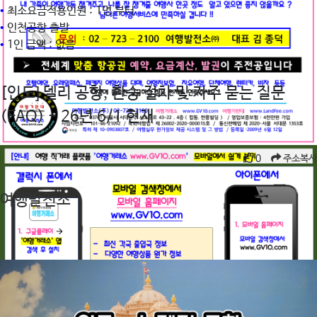
•
최소요금적용인원 : 1명 부터
•
인천공항 출발
•
1인 금액 : 없음
[인도] 델리 공항, 환승 절차 및 자주 묻는 질문
(FAQ) - 26년 6/1 현재
조회수 676회 • 2026.06.04
0
주소복사
여행발전소