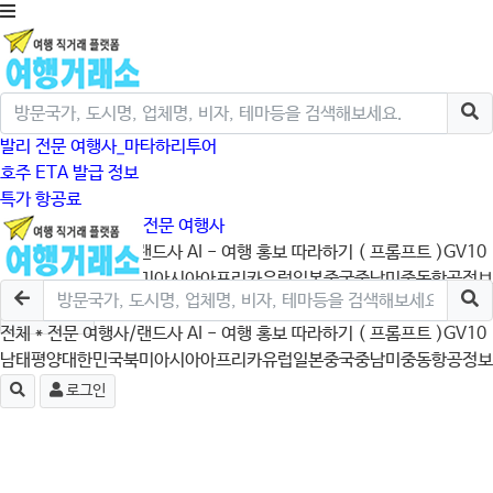
발리 전문 여행사_마타하리투어
호주 ETA 발급 정보
특가 항공료
크루즈/미국/캐나다 전문 여행사
전체
* 전문 여행사/랜드사
AI - 여행 홍보 따라하기 ( 프롬프트 )
GV10
남태평양
대한민국
북미
아시아
아프리카
유럽
일본
중국
중남미
중동
항공정보
로그인
전체
* 전문 여행사/랜드사
AI - 여행 홍보 따라하기 ( 프롬프트 )
GV10
남태평양
대한민국
북미
아시아
아프리카
유럽
일본
중국
중남미
중동
항공정보
로그인