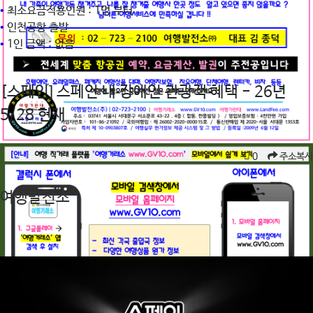
•
최소요금적용인원 : 1명 부터
•
인천공항 출발
•
1인 금액 : 없음
[스페인] 스페인 내 장애인 관광객 혜택 - 26년
5/28 현재
조회수 657회 • 2026.06.05
0
주소복사
여행발전소