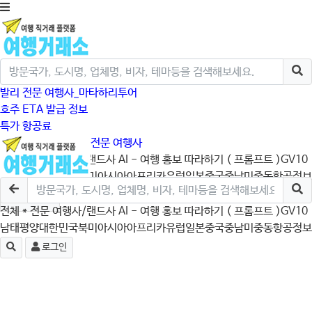
발리 전문 여행사_마타하리투어
호주 ETA 발급 정보
특가 항공료
크루즈/미국/캐나다 전문 여행사
전체
* 전문 여행사/랜드사
AI - 여행 홍보 따라하기 ( 프롬프트 )
GV10
남태평양
대한민국
북미
아시아
아프리카
유럽
일본
중국
중남미
중동
항공정보
로그인
전체
* 전문 여행사/랜드사
AI - 여행 홍보 따라하기 ( 프롬프트 )
GV10
남태평양
대한민국
북미
아시아
아프리카
유럽
일본
중국
중남미
중동
항공정보
로그인