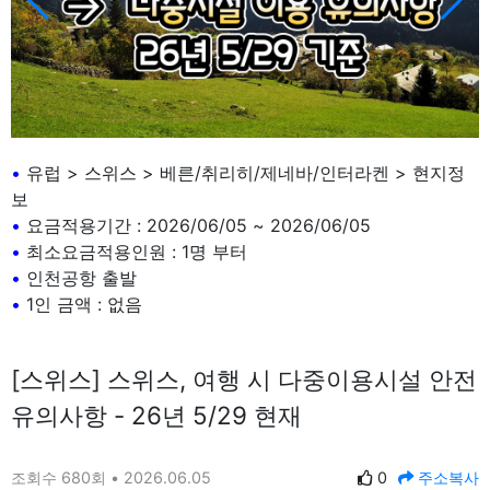
•
유럽 > 스위스 > 베른/취리히/제네바/인터라켄 > 현지정
보
•
요금적용기간 : 2026/06/05 ~ 2026/06/05
•
최소요금적용인원 : 1명 부터
•
인천공항 출발
•
1인 금액 : 없음
[스위스] 스위스, 여행 시 다중이용시설 안전
유의사항 - 26년 5/29 현재
조회수 680회 • 2026.06.05
0
주소복사