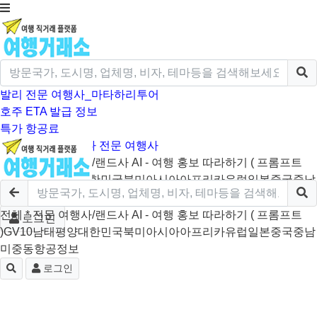
발리 전문 여행사_마타하리투어
호주 ETA 발급 정보
특가 항공료
크루즈/미국/캐나다 전문 여행사
전체
* 전문 여행사/랜드사
AI - 여행 홍보 따라하기 ( 프롬프트
)
GV10
남태평양
대한민국
북미
아시아
아프리카
유럽
일본
중국
중남
미
중동
항공정보
전체
* 전문 여행사/랜드사
AI - 여행 홍보 따라하기 ( 프롬프트
로그인
)
GV10
남태평양
대한민국
북미
아시아
아프리카
유럽
일본
중국
중남
미
중동
항공정보
로그인